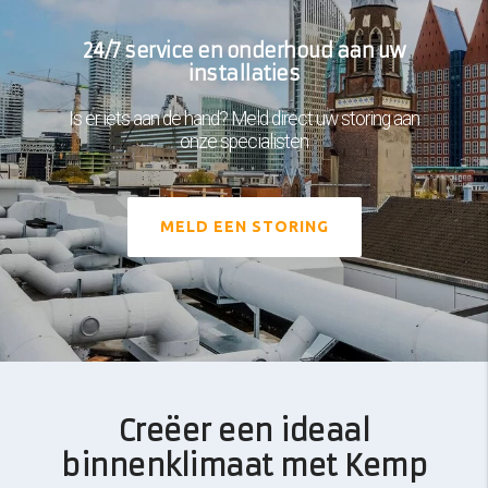
24/7 service en onderhoud aan uw
installaties
Is er iets aan de hand? Meld direct uw storing aan
onze specialisten
MELD EEN STORING
Creëer een ideaal
binnenklimaat met Kemp