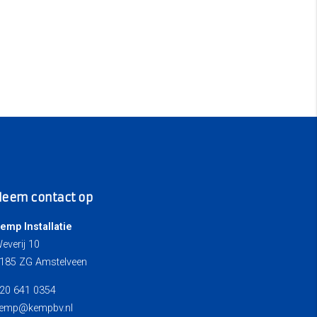
Neem contact op
emp Installatie
everij 10
185 ZG Amstelveen
20 641 0354
emp@kempbv.nl