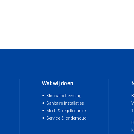
Wat wij doen
Klimaatbeheersing
K
Sanitaire installaties
W
Meet- & regeltechniek
1
Service & onderhoud
0
k