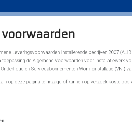
SANITAIRE INSTALLATIES
MEET- & REGELTECHNIEK
 voorwaarden
emene Leveringsvoorwaarden Installerende bedrijven 2007 (ALIB
an toepassing de Algemene Voorwaarden voor Installatiewerk v
nderhoud en Serviceabonnementen Woninginstallatie (VNI) van
ijn op deze pagina ter inzage of kunnen op verzoek kosteloos
:
en: