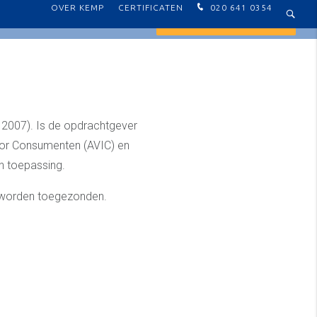
OVER KEMP
CERTIFICATEN
020 641 0354
SERVICE & ONDERHOUD
NEEM CONTACT OP
 2007). Is de opdrachtgever
oor Consumenten (AVIC) en
 toepassing.
 worden toegezonden.